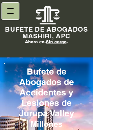
BUFETE DE ABOGADOS
MASHIRI, APC
Ahora en.
Sin cargo
.
Bufete de
Abogados de
Accidentes y
Lesiones de
Jurupa Valley
Millones