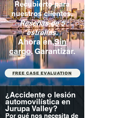
Re
cubierto para
nuestros clientes.
Reseñas de 5
estrellas.
Ahora en,
Sin
cargo
. Garantizar.
FREE CASE EVALUATION
¿Accidente o lesión
automovilística en
Jurupa Valley?
Por qué nos necesita de