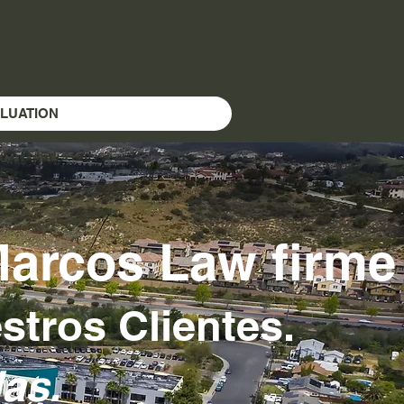
ALUATION
Marcos L
aw firme
tros Clientes.
as.