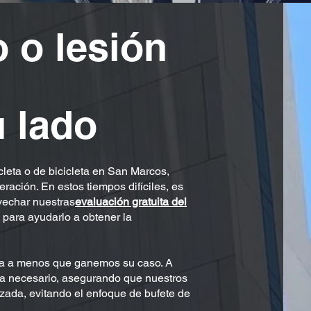
 o lesión
u lado
cleta o de bicicleta en San Marcos,
ración. En estos tiempos difíciles, es
vechar nuestras
evaluación gratuita del
 para ayudarlo a obtener la
ada a menos que ganemos su caso. A
ea necesario, asegurando que nuestros
izada, evitando el enfoque de bufete de