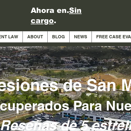
Ahora en.
Sin
cargo
.
ENT LAW
ABOUT
BLOG
NEWS
FREE CASE EV
esiones de San 
cuperados Para Nues
Reseñas de 5 estrell