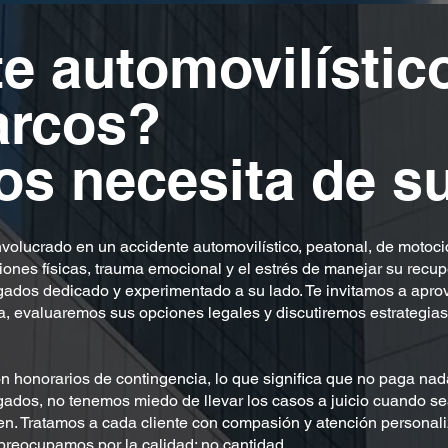
e automovilístico
arcos?
os necesita de s
nvolucrado en un accidente automovilístico, peatonal, de motoci
iones físicas, trauma emocional y el estrés de manejar su recupe
gados dedicado y experimentado a su lado. Te invitamos a apro
, evaluaremos sus opciones legales y discutiremos estrategias
n honorarios de contingencia, lo que significa que no paga n
gados, no tenemos miedo de llevar los casos a juicio cuando s
cen. Tratamos a cada cliente con compasión y atención personal
preocupamos por la calidad; no cantidad.