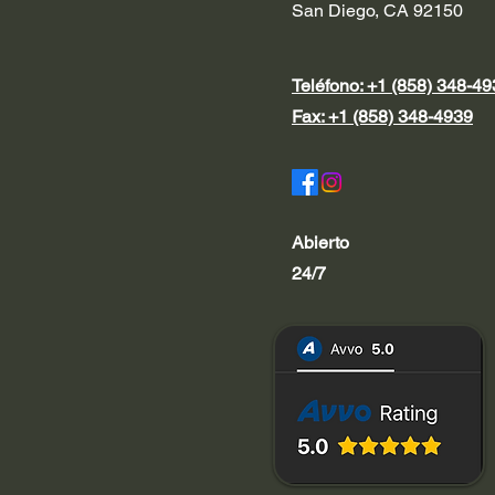
San Diego, CA 92150
Teléfono: +1 (858) 348-4
Fax: +1 (858) 348-4939
Abierto
24/7