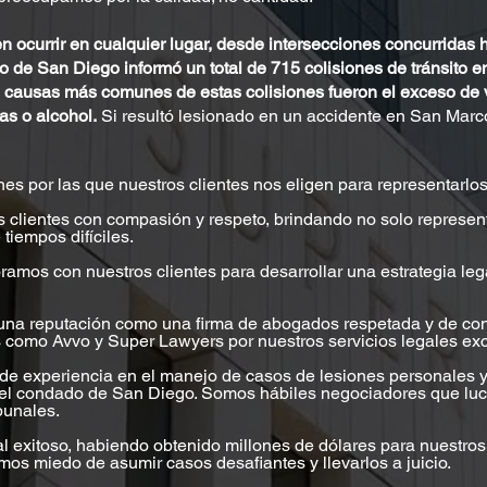
ocurrir en cualquier lugar, desde intersecciones concurridas ha
 de San Diego informó un total de 715 colisiones de tránsito 
s causas más comunes de estas colisiones fueron el exceso de v
as o alcohol.
Si resultó lesionado en un accidente en San Marc
es por las que nuestros clientes nos eligen para representarlo
os clientes con compasión y respeto, brindando no solo represe
tiempos difíciles.
ramos con nuestros clientes para desarrollar una estrategia le
una reputación como una firma de abogados respetada y de con
 como Avvo y Super Lawyers por nuestros servicios legales ex
de experiencia en el manejo de casos de lesiones personales 
 el condado de San Diego. Somos hábiles negociadores que luc
ibunales.
al exitoso, habiendo obtenido millones de dólares para nuestro
mos miedo de asumir casos desafiantes y llevarlos a juicio.