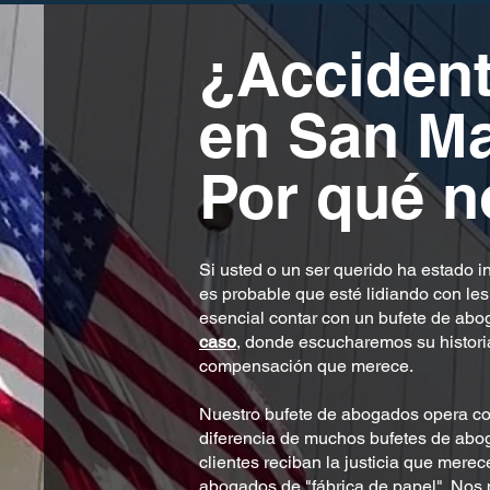
¿Accident
en San M
Por qué n
Si usted o un ser querido ha estado i
es probable que esté lidiando con les
esencial contar con un bufete de abo
caso
, donde escucharemos su historia
compensación que merece.
Nuestro bufete de abogados opera co
diferencia de muchos bufetes de abo
clientes reciban la justicia que mere
abogados de "fábrica de papel". Nos 